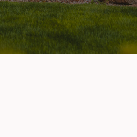
Navigace
Pro klienty
lenské sekce
Můj účet
polupráce/Reklama
Podpora