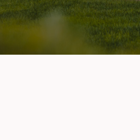
Jak si postavit dům
Kontakty
Č
Příběh
S
Napsali o nás
Ceník
Obchodní podmínky
Zásady ochrany os. údajů