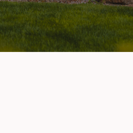
Navigace
Pro klienty
lenské sekce
Můj účet
polupráce/Reklama
Podpora