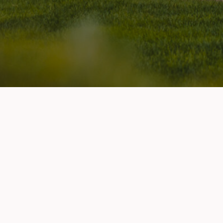
Jak si postavit dům
Kontakty
Č
Příběh
S
Napsali o nás
Ceník
Obchodní podmínky
Zásady ochrany os. údajů