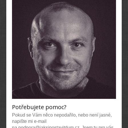
Potřebujete pomoc?
Pokud se Vám něco nepodařilo, nebo není jasné,
napište mi e-mail
na podpora@jaksipostavitdum.cz. Jsem tu pro vás.