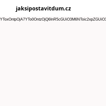
jaksipostavitdum.cz
YToxOntpOjA7YTo0OntzOjQ6InR5cGUiO3M6NToic2xpZGUiO3M