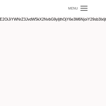
MENU
2OiJiYWNrZ3JvdW5kX2NvbG9yIjthOjY6e3M6NjoiY29sb3IxIjt