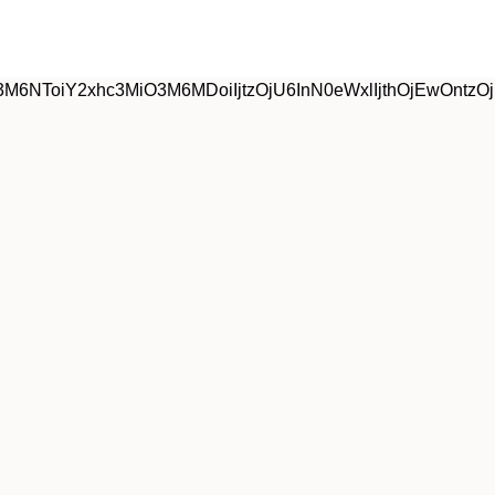
6NToiY2xhc3MiO3M6MDoiIjtzOjU6InN0eWxlIjthOjEwOntzOjE