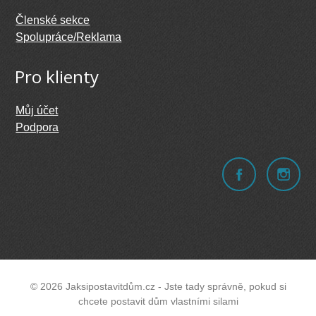
Členské sekce
Spolupráce/Reklama
Pro klienty
Můj účet
Podpora
© 2026 Jaksipostavitdům.cz - Jste tady správně, pokud si
chcete postavit dům vlastními silami