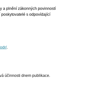
ky a plnění zákonných povinností
 poskytovatelé s odpovídající
odr/
.
ývá účinnosti dnem publikace.