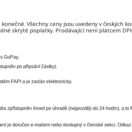
u konečné. Všechny ceny jsou uvedeny v českých ko
dné skryté poplatky. Prodávající není plátcem DP
řes GoPay,
stupněn po připsání částky).
stém FAPI a je zaslán elektronicky.
dla zpřístupněn ihned po úhradě (nejpozději do 24 hodin), a to 
ažení je doručen e-mailem nebo dostupný v členské sekci. Odk