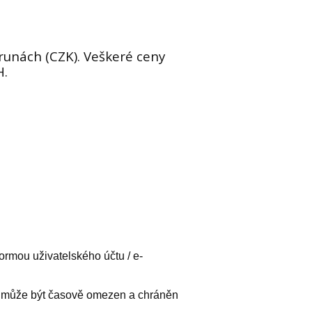
runách (CZK). Veškeré ceny
H.
formou uživatelského účtu / e-
az může být časově omezen a chráněn