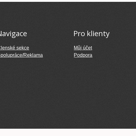
Navigace
Pro klienty
lenské sekce
Můj účet
polupráce/Reklama
Podpora