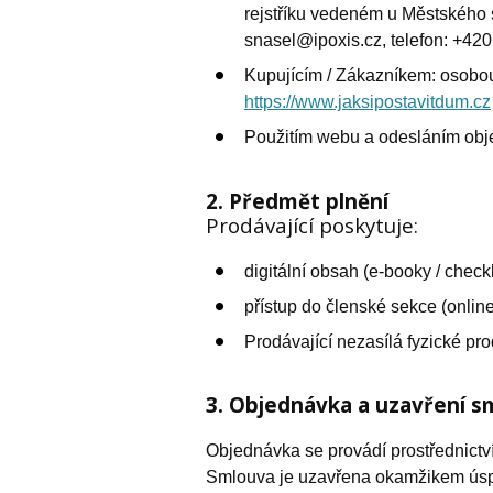
rejstříku vedeném u Městského s
snasel@ipoxis.cz, telefon: +42
Kupujícím / Zákazníkem: osobou
https://www.jaksipostavitdum.cz
Použitím webu a odesláním obje
2. Předmět plnění
Prodávající poskytuje:
digitální obsah (e-booky / checkl
přístup do členské sekce (onlin
Prodávající nezasílá fyzické pr
3. Objednávka a uzavření s
Objednávka se provádí prostřednictv
Smlouva je uzavřena okamžikem úspěš