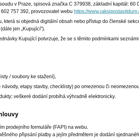
oudu v Praze, spisová značka C 379938, základní kapitál: 60 000
0 602 757 392, provozovatel webu
https://www.jaksipostavitdum.
, která si objedná digitální obsah nebo přístup do členské sek
(dále jen „Kupující“).
dnávky Kupující potvrzuje, že se s těmito podmínkami seznámil 
isty / soubory ke stažení),
e návody, etapy stavby, checklisty) po omezenou či neomezenou
odukty; veškeré dodání probíhá výhradně elektronicky.
mlouvy
ím prodejního formuláře (FAPI) na webu.
ného připsání platby a jejím předmětem je dodání sjednaného 