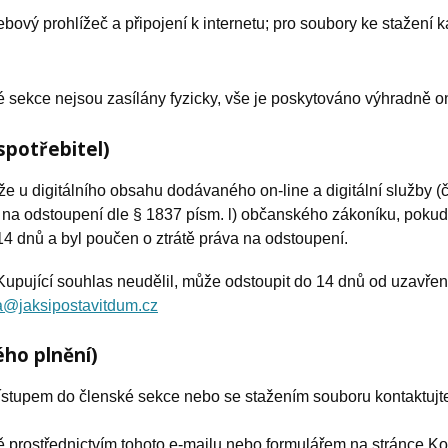
ový prohlížeč a připojení k internetu; pro soubory ke stažení k
ké sekce nejsou zasílány fyzicky, vše je poskytováno výhradně o
spotřebitel)
 že u digitálního obsahu dodávaného on-line a digitální služby 
a na odstoupení dle § 1837 písm. l) občanského zákoníku, poku
4 dnů a byl poučen o ztrátě práva na odstoupení.
 Kupující souhlas neudělil, může odstoupit do 14 dnů od uzavře
@jaksipostavitdum.cz
ého plnění)
ístupem do členské sekce nebo se stažením souboru kontaktujt
 prostřednictvím tohoto e-mailu nebo formulářem na stránce Ko