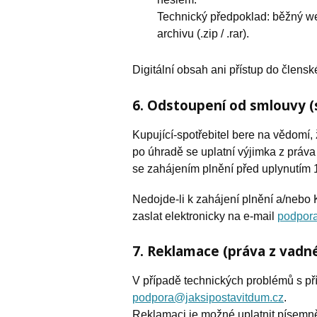
Technický předpoklad: běžný web
archivu (.zip / .rar).
Digitální obsah ani přístup do člens
6. Odstoupení od smlouvy (
Kupující-spotřebitel bere na vědomí,
po úhradě se uplatní výjimka z práv
se zahájením plnění před uplynutím 1
Nedojde-li k zahájení plnění a/nebo
zaslat elektronicky na e-mail
podpora
7. Reklamace (práva z vadn
V případě technických problémů s př
podpora@jaksipostavitdum.cz
.
Reklamaci je možné uplatnit písemně