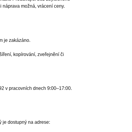
li náprava možná, vrácení ceny.
ám je zakázáno.
ření, kopírování, zveřejnění či
92 v pracovních dnech 9:00–17:00.
ý je dostupný na adrese: