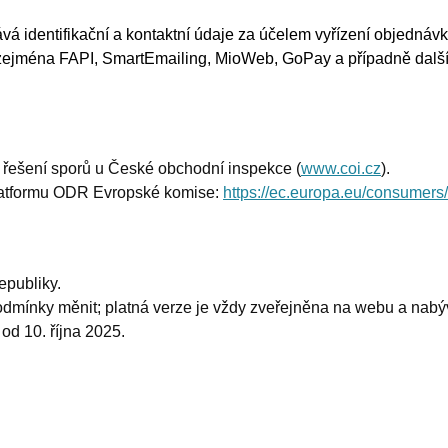
vá identifikační a kontaktní údaje za účelem vyřízení objednáv
ou zejména FAPI, SmartEmailing, MioWeb, GoPay a případně další
 řešení sporů u České obchodní inspekce (
www.coi.cz
).
 platformu ODR Evropské komise:
https://ec.europa.eu/consumers/
epubliky.
podmínky měnit; platná verze je vždy zveřejněna na webu a nab
od 10. října 2025.