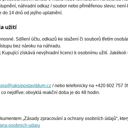
stupnění, náhradní odkaz / soubor nebo přiměřenou slevu; není-
 do 14 dnů od jejího uplatnění.
a užití
nosné. Sdílení účtu, odkazů ke stažení či souborů třetím osob
ístupu bez nároku na náhradu.
upující získává nevýhradní licenci k osobnímu užití. Jakékoli ší
ora@jaksipostavitdum.cz
/ nebo telefonicky na +420 602 757 3
 co nejdříve; obvyklá reakční doba je do 48 hodin.
okumentem „Zásady zpracování a ochrany osobních údajů“, kter
rana-osobnich-udaju