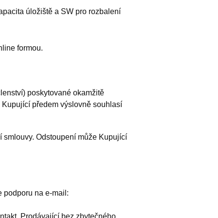
apacita úložiště a SW pro rozbalení
nline formou.
(členství) poskytované okamžitě
d Kupující předem výslovně souhlasí
ní smlouvy. Odstoupení může Kupující
e podporu na e-mail:
ntakt. Prodávající bez zbytečného