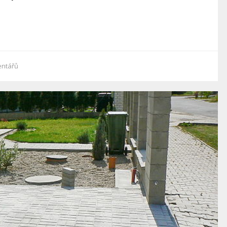
ntářů