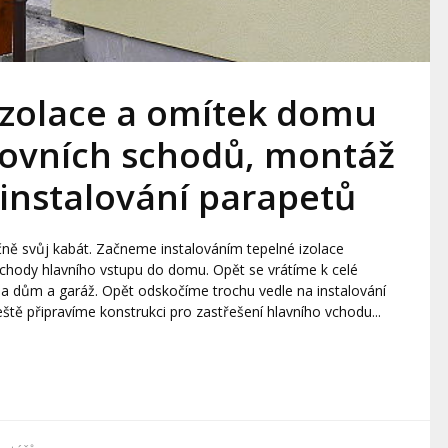
 izolace a omítek domu
kovních schodů, montáž
 instalování parapetů
čně svůj kabát. Začneme instalováním tepelné izolace
chody hlavního vstupu do domu. Opět se vrátíme k celé
na dům a garáž. Opět odskočíme trochu vedle na instalování
eště připravíme konstrukci pro zastřešení hlavního vchodu...