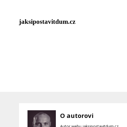
jaksipostavitdum.cz
Au
O autorovi
Autor webu jaksipostavitdum.cz