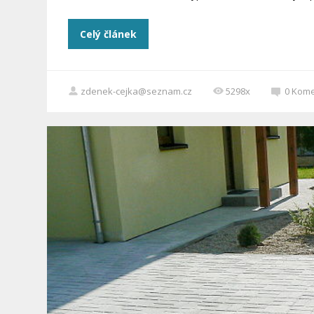
Celý článek
zdenek-cejka@seznam.cz
5298x
0
Kome