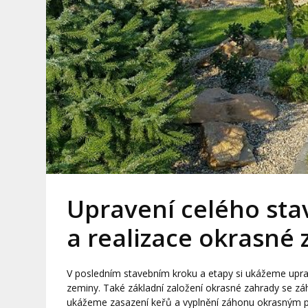
Upravení celého st
a realizace okrasné 
V posledním stavebním kroku a etapy si ukážeme upr
zeminy. Také základní založení okrasné zahrady se zá
ukážeme zasazení keřů a vyplnění záhonu okrasným