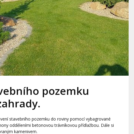
avebního pozemku
zahrady.
avení stavebního pozemku do roviny pomocí vybagrované
hony odděleními betonovou trávníkovou přídlažbou. Dále si
 praným kamenivem.