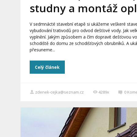
studny a montáž opl
V sedmnácté stavební etapě si ukážeme veškeré stav
vybudování trativodů pro odvod dešťové vody. Jak velk
vyplnění. Jakým způsobem a čím dopravit dešťovou v
schodiště do domu ze schodišťových obrubníků. A uká
přesuneme...
Celý článek
zdenek-cejka@seznam.cz
4289x
0
Kome