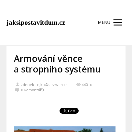
jaksipostavitdum.cz
MENU
Armování věnce
a stropního systému
zdenek-cejka@seznam.cz
4401x
0 Komentářů