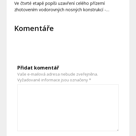
Ve čtvrté etapě popíši uzavření celého přízemí
zhotovením vodorovných nosných konstrukcí -…
Komentáře
Přidat komentář
Vaše e-mailová adresa nebude zveřejněna.
Vyžadované informace jsou označeny
*