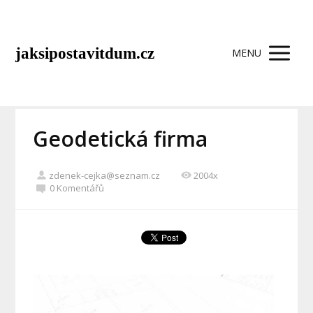
jaksipostavitdum.cz
MENU
Geodetická firma
zdenek-cejka@seznam.cz
2004x
0 Komentářů