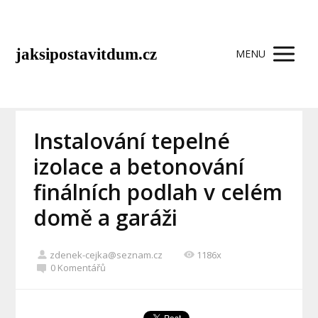
jaksipostavitdum.cz
MENU
Instalování tepelné
izolace a betonování
finálních podlah v celém
domě a garáži
zdenek-cejka@seznam.cz
1186x
0 Komentářů