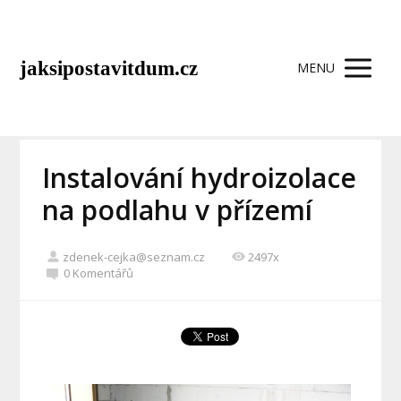
jaksipostavitdum.cz
MENU
Instalování hydroizolace
na podlahu v přízemí
zdenek-cejka@seznam.cz
2497x
0 Komentářů