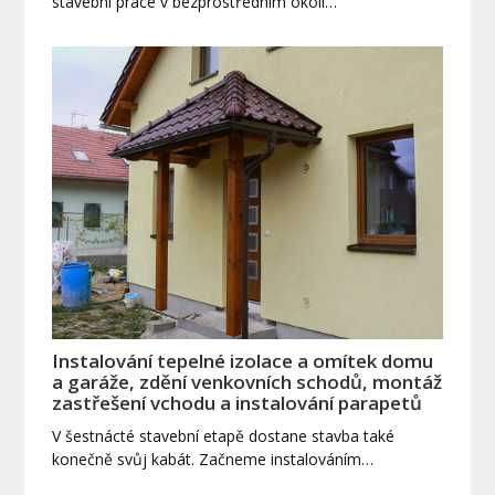
stavební práce v bezprostředním okolí…
Instalování tepelné izolace a omítek domu
a garáže, zdění venkovních schodů, montáž
zastřešení vchodu a instalování parapetů
V šestnácté stavební etapě dostane stavba také
konečně svůj kabát. Začneme instalováním…