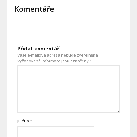
Komentáře
Přidat komentář
Vaše e-mailová adresa nebude zveřejněna.
Vyžadované informace jsou označeny
*
Jméno
*