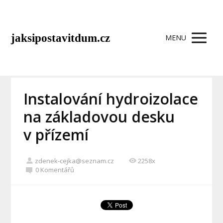
jaksipostavitdum.cz
MENU
Instalování hydroizolace
na základovou desku
v přízemí
zdenek-cejka@seznam.cz
2258x
0 Komentářů