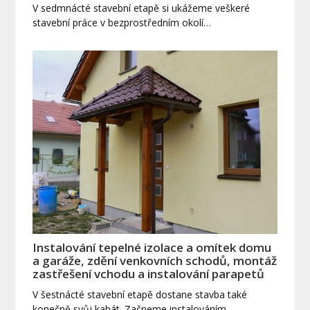
V sedmnácté stavební etapě si ukážeme veškeré
stavební práce v bezprostředním okolí…
Instalování tepelné izolace a omítek domu
a garáže, zdění venkovních schodů, montáž
zastřešení vchodu a instalování parapetů
V šestnácté stavební etapě dostane stavba také
konečně svůj kabát. Začneme instalováním…