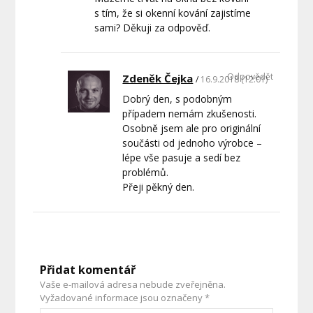
s tím, že si okenní kování zajistíme
sami? Děkuji za odpověď.
Odpovědět
Zdeněk Čejka
16.9.2018 (12:01)
Dobrý den, s podobným
případem nemám zkušenosti.
Osobně jsem ale pro originální
součásti od jednoho výrobce –
lépe vše pasuje a sedí bez
problémů.
Přeji pěkný den.
Přidat komentář
Vaše e-mailová adresa nebude zveřejněna.
Vyžadované informace jsou označeny
*