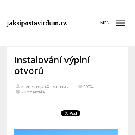
jaksipostavitdum.cz
MENU
Instalování výplní
otvorů
zdenek-cejka@seznam.cz
2070x
2 Komentáře