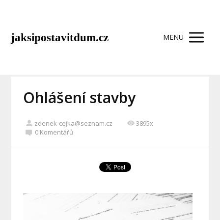
jaksipostavitdum.cz
MENU
Ohlášení stavby
zdenek-cejka@seznam.cz
3895x
0 Komentářů