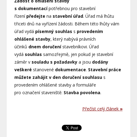
Žádost o ohlášení stavby
s dokumentací
potřebnou pro stavební
řízení
předejte
na
stavební úřad
. Úřad má lhůtu
třiceti dnů na vyřízení žádosti. Během této lhůty vám
úřad vydá
písemný souhlas
s
provedením
ohlášené stavby
, který nabývá právních
účinků
dnem doručení
stavebníkovi. Úřad
vydá
souhlas
samozřejmě, jen pokud je stavební
záměr v
souladu s požadavky
a jsou
dodány
veškeré
stanovené
dokumentace
.
Stavební práce
můžete zahájit v den doručení souhlasu
s
provedením ohlášené stavby a formuláře
pro označení staveniště:
Stavba povolena
.
Přečíst celý článek
»