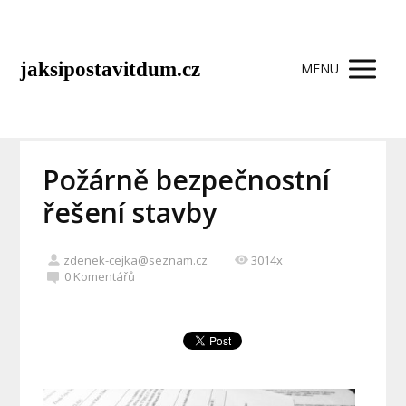
jaksipostavitdum.cz
MENU
Požárně bezpečnostní
řešení stavby
zdenek-cejka@seznam.cz
3014x
0 Komentářů