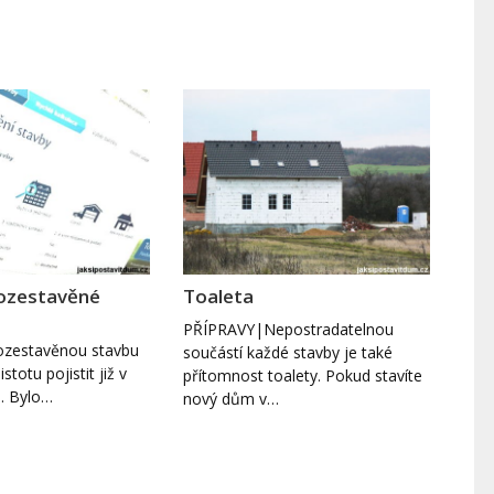
rozestavěné
Toaleta
PŘÍPRAVY|Nepostradatelnou
zestavěnou stavbu
součástí každé stavby je také
stotu pojistit již v
přítomnost toalety. Pokud stavíte
u. Bylo…
nový dům v…