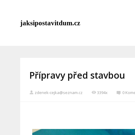
jaksipostavitdum.cz
Přípravy před stavbou
zdenek-cejka@seznam.cz
3394x
0 Kom