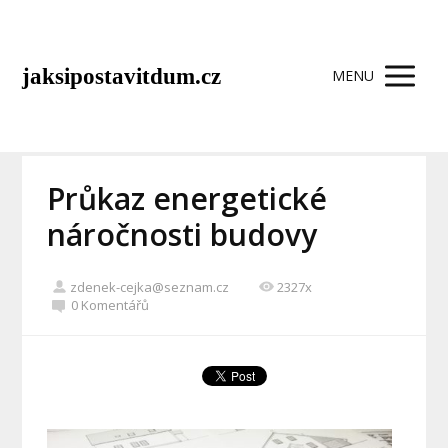
jaksipostavitdum.cz
MENU
Průkaz energetické
náročnosti budovy
zdenek-cejka@seznam.cz
2327x
0 Komentářů