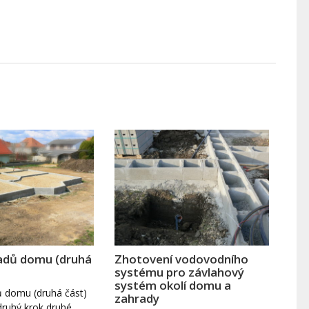
ladů domu (druhá
Zhotovení vodovodního
systému pro závlahový
systém okolí domu a
ů domu (druhá část)
zahrady
druhý krok druhé