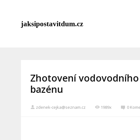
jaksipostavitdum.cz
Zhotovení vodovodního 
bazénu
zdenek-cejka@seznam.cz
1989x
0 Kom