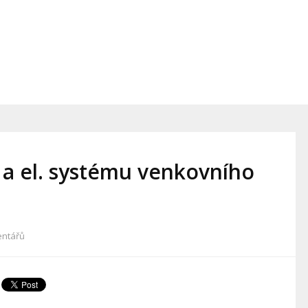
a el. systému venkovního
entářů