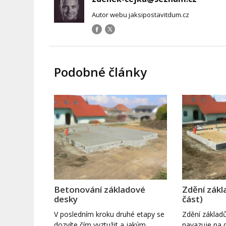
Autor webu jaksipostavitdum.cz
Podobné články
Betonování základové
Zdění zák
desky
část)
V posledním kroku druhé etapy se
Zdění základ
dozvíte čím vyztužit a jakým
navazuje na 