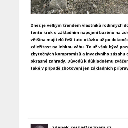
Dnes je velkým trendem vlastníků rodinných do
tento krok o základním napojení bazénu na zdro
většina majitelů řeší tuto otázku až po dokonč
záležitost na lehkou váhu. To už však bývá po
zbytečných kompromisů a invazivního zásahu 
okrasné zahrady. Důvodů k d
ůkladnému zvážení
také v případě zhotovení jen základních přípra
zdenek-cejka@seznam.cz