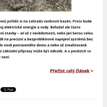
mů pořídit si na zahradu venkovní bazén. Proto
bude
j elektrické energie a vody. Bohužel ale často
ení stavby – ať už z nevědomosti, nebo jen berou celou
zdě na precizní a bezproblémové napojení systémů bez
do nově postaveného domu a nebo už zrealizované
 základní přípravy může být několik. A o penězích to
v není.
Přečíst celý článek
>