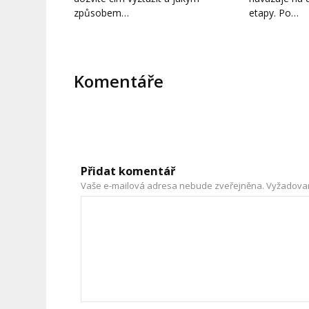
způsobem…
etapy. Po…
Komentáře
Přidat komentář
Vaše e-mailová adresa nebude zveřejněna.
Vyžadova